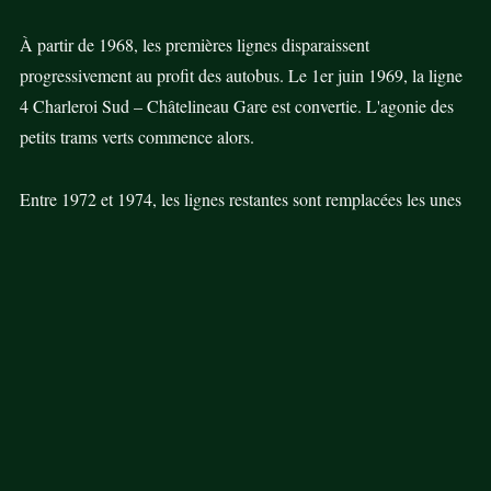
À partir de 1968, les premières lignes disparaissent
progressivement au profit des autobus. Le 1er juin 1969, la ligne
4 Charleroi Sud – Châtelineau Gare est convertie. L'agonie des
petits trams verts commence alors.
Entre 1972 et 1974, les lignes restantes sont remplacées les unes
après les autres. Les lignes 8, 9, puis la ligne 7 connaissent le
même sort.
Le 29 juin 1974, les deux dernières lignes encore exploitées
disparaissent à leur tour. Dans la nuit du 30 juin au 1er juillet
1974, la motrice n°408 rejoint une dernière fois le dépôt Genson.
Ce trajet marque la fin d'un chapitre exceptionnel de l'histoire des
transports du Pays de Charleroi.